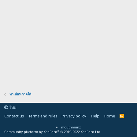
หาเพื่อนภาคใต้
ไทย
Contact us
Terms and rules
Privacy policy
Help
Home
R
S
S
mouthmunz
®
Community platform by XenForo
© 2010-2022 XenForo Ltd.