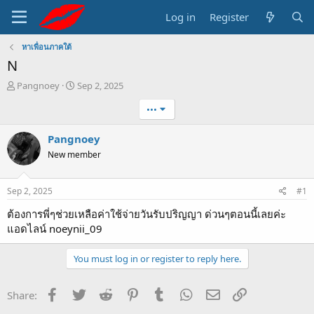
Log in
Register
หาเพื่อนภาคใต้
N
T
S
Pangnoey
Sep 2, 2025
h
t
•••
r
a
e
r
a
t
Pangnoey
d
d
New member
s
a
t
t
a
e
Sep 2, 2025
#1
r
t
ต้องการพี่ๆช่วยเหลือค่าใช้จ่ายวันรับปริญญา ด่วนๆตอนนี้เลยค่ะ
e
แอดไลน์ noeynii_09
r
You must log in or register to reply here.
Facebook
Twitter
Reddit
Pinterest
Tumblr
WhatsApp
Email
Link
Share: