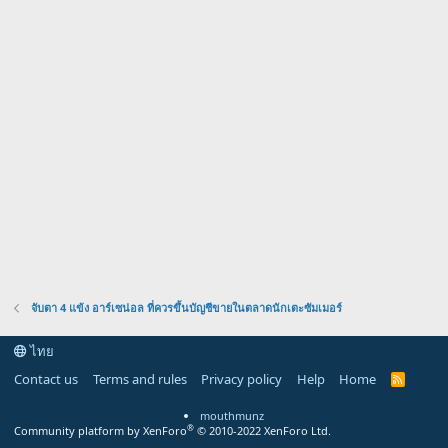
จับตา 4 แข้ง อาร์เซน่อล ที่ควรขึ้นบัญชีขายในตลาดนักเตะซัมเมอร์
ไทย
Contact us
Terms and rules
Privacy policy
Help
Home
R
S
S
mouthmunz
®
Community platform by XenForo
© 2010-2022 XenForo Ltd.